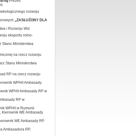
waróg
Prezes
ch
oekologicznego rozwoju
norowych
„ZASŁUŹONY DLA
ctwa i Rozwoju Wsi
woju eksportu rolno-
z Stanu Ministerstwa
omicznej na rzecz rozwoju
arz Stanu Ministerstwa
sad RP na rzecz rozwoju
Kierownik WPHiI Ambasady
erownik WPHiI Ambasady RP w
 Ambasady RP w
wnik WPHiI w Rumunii
er, Kierownik WE Ambasady
, Kierownik WE Ambasady RP
pca Ambasadora RP,