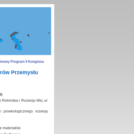
mowy Program II Kongresu
erów Przemysłu
0)
o Rolnictwa i Rozwoju Wsi, ul.
i proekologicznego rozwoju
e materiałów