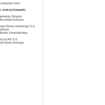
u eksportu rolno-
b. Andrzej Kowalski
rajowego Związku
 Mlecznego Korpusu
kiego Rynku Hurtowego S.A.,
orterów
u Banku Gospodarstwa
ądu KUKE S.A.
ncji Rynku Rolnego