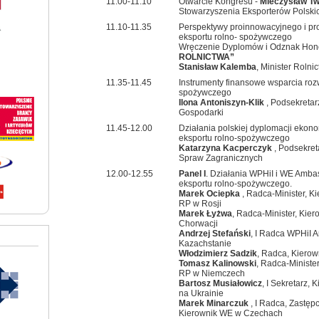
11.00-11.10
Otwarcie Kongresu -
Mieczysław T
Stowarzyszenia Eksporterów Polski
11.10-11.35
Perspektywy proinnowacyjnego i pr
eksportu rolno- spożywczego
Wręczenie Dyplomów i Odznak Ho
ROLNICTWA”
Stanisław Kalemba
, Minister Rolni
11.35-11.45
Instrumenty finansowe wsparcia roz
spożywczego
Ilona Antoniszyn-Klik
, Podsekretar
Gospodarki
11.45-12.00
Działania polskiej dyplomacji ekon
eksportu rolno-spożywczego
Katarzyna Kacperczyk
, Podsekret
Spraw Zagranicznych
12.00-12.55
Panel I
. Działania WPHiI i WE Amba
eksportu rolno-spożywczego.
Marek Ociepka
, Radca-Minister, 
RP w Rosji
Marek Łyżwa
, Radca-Minister, Ki
Chorwacji
Andrzej Stefański
, I Radca WPHiI
Kazachstanie
Włodzimierz Sadzik
, Radca, Kiero
Tomasz Kalinowski
, Radca-Minist
RP w Niemczech
Bartosz Musiałowicz
, I Sekretarz
na Ukrainie
Marek Minarczuk
, I Radca, Zastę
Kierownik WE w Czechach