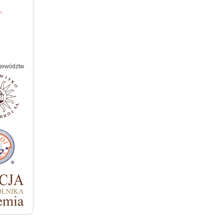
jewództw