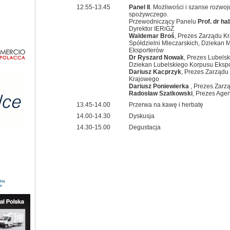
12.55-13.45
Panel II
. Możliwości i szanse rozwoj
spożywczego.
Przewodniczący Panelu
Prof. dr ha
Dyrektor IERiGŻ
Waldemar Broś
, Prezes Zarządu K
Spółdzielni Mleczarskich, Dziekan
Eksporterów
Dr Ryszard Nowak
, Prezes Lubels
Dziekan Lubelskiego Korpusu Eksp
Dariusz Kacprzyk
, Prezes Zarząd
Krajowego
Dariusz Poniewierka
, Prezes Zarz
Radosław Szatkowski
, Prezes Age
13.45-14.00
Przerwa na kawę i herbatę
14.00-14.30
Dyskusja
14.30-15.00
Degustacja