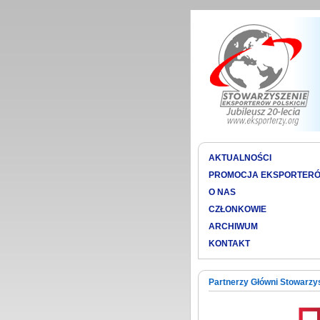
AKTUALNOŚCI
PROMOCJA EKSPORTER
O NAS
CZŁONKOWIE
ARCHIWUM
KONTAKT
Partnerzy Główni Stowarzy