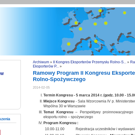
Archiwum
»
II Kongres Eksporterów Przemysłu Rolno-S...
»
Ra
Eksporterów P...
»
Ramowy Program II Kongresu Eksport
ÓW
Rolno-Spożywczego
2014-02-05
Termin Kongresu - 5 marca 2014 r. (godz. 10.00 - 15.0
Miejsce Kongresu
- Sala Wzorcownia IV p. Ministerstw
Wspólna 30 w Warszawie
Temat Kongresu
– Perspektywy proinnowacyjnego 
eksportu rolno – spożywczego
szenia
Program Kongresu :
10.00-11.00
Rejestracja uczestników i wydawani